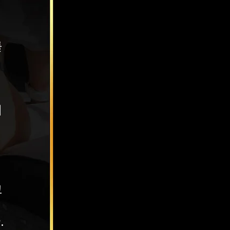
.
를
의
고
.