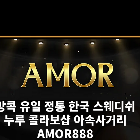
방콕 유일 정통 한국 스웨디쉬
누루 콜라보샵 아속사거리
AMOR888