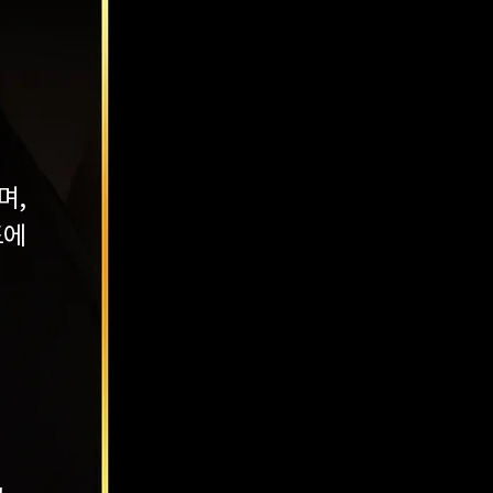
며,
드에