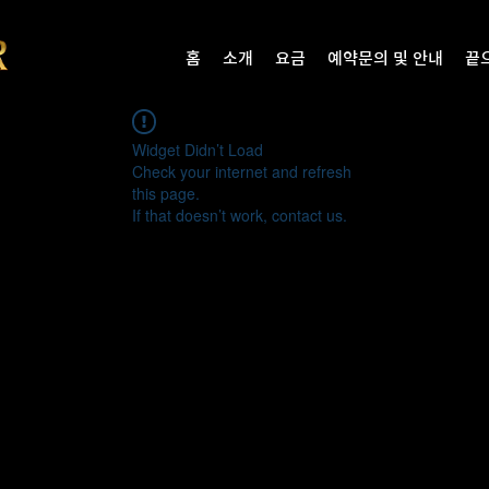
홈
소개
요금
예약문의 및 안내
끝
Widget Didn’t Load
Check your internet and refresh
this page.
If that doesn’t work, contact us.