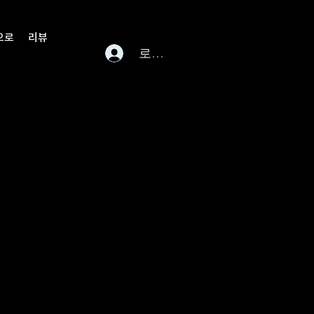
으로
리뷰
로그인