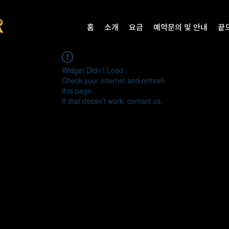
홈
소개
요금
예약문의 및 안내
끝
Widget Didn’t Load
Check your internet and refresh
this page.
If that doesn’t work, contact us.