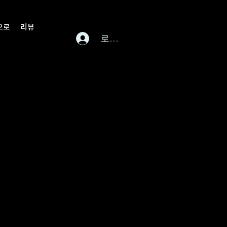
으로
리뷰
로그인