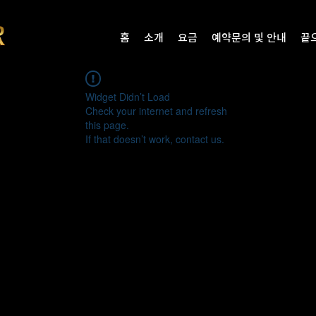
홈
소개
요금
예약문의 및 안내
끝
Widget Didn’t Load
Check your internet and refresh
this page.
If that doesn’t work, contact us.