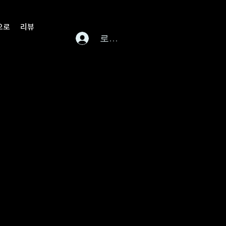
으로
리뷰
로그인