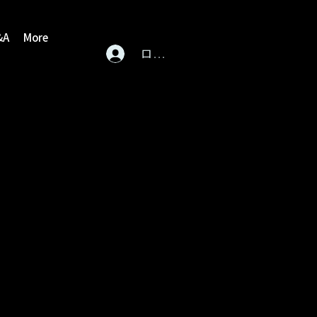
&A
More
ログイン